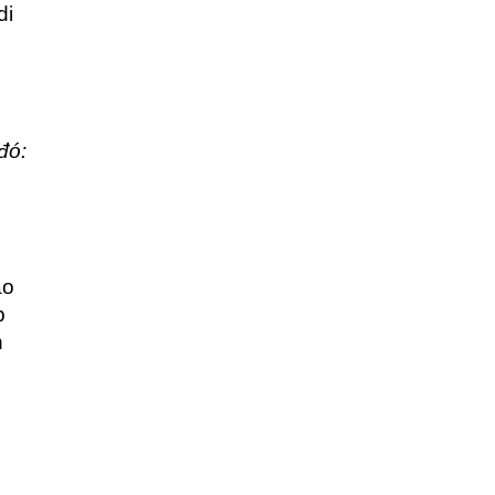
di
đó:
ao
p
n