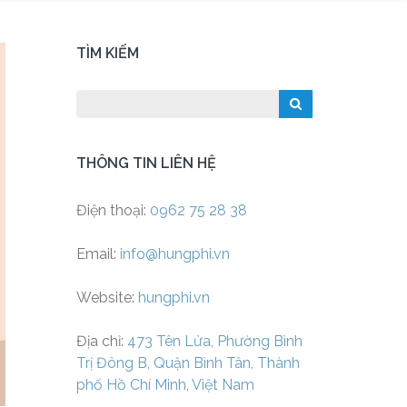
TÌM KIẾM
THÔNG TIN LIÊN HỆ
Điện thoại:
0962 75 28 38
Email:
info@hungphi.vn
Website:
hungphi.vn
Địa chỉ:
473 Tên Lửa, Phường Bình
Trị Đông B, Quận Bình Tân, Thành
phố Hồ Chí Minh, Việt Nam