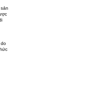
 sản
được
di
 do
thức