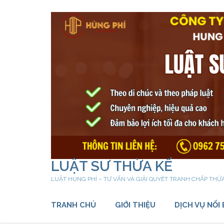
Bỏ
qua
và
tới
nội
dung
(ấn
Enter)
LUẬT SƯ THỪA KẾ
LUẬT HÙNG PHÍ – TƯ VẤN VÀ GIẢI QUYÊT TRANH CHẤP THỪ
TRANH CHỦ
GIỚI THIỆU
DỊCH VỤ NỔI