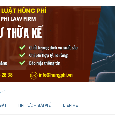
A KẾ
 BẬT
TIN TỨC – BÀI VIẾT
LIÊN HỆ