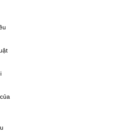
iều
uật
i
 của
ậu