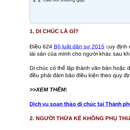
4. Câu hỏi thường gặp
1. DI CHÚC LÀ GÌ?
Điều 624
Bộ luật dân sự 2015
q
uy định 
tài sản của mình cho người khác sau khi
Di chúc có thể lập thành văn bản hoặc 
đều phải đảm bảo điều kiện theo quy đị
>>XEM THÊM:
Dịch vụ soạn thảo di chúc tại Thành ph
2. NGƯỜI THỪA KẾ KHÔNG PHỤ THU