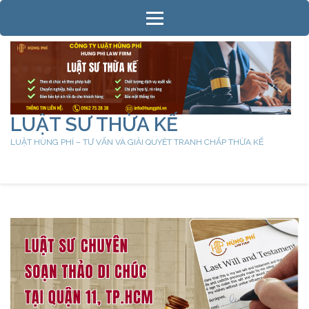
Bỏ
qua
và
tới
nội
dung
(ấn
LUẬT SƯ THỪA KẾ
Enter)
LUẬT HÙNG PHÍ – TƯ VẤN VÀ GIẢI QUYÊT TRANH CHẤP THỪA KẾ