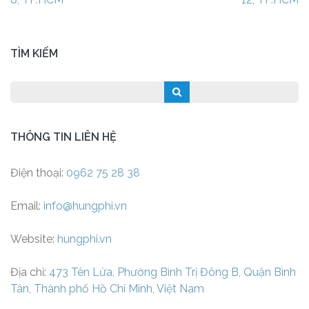
viết
TÌM KIẾM
THÔNG TIN LIÊN HỆ
Điện thoại:
0962 75 28 38
Email:
info@hungphi.vn
Website:
hungphi.vn
Địa chỉ:
473 Tên Lửa, Phường Bình Trị Đông B, Quận Bình
Tân, Thành phố Hồ Chí Minh, Việt Nam