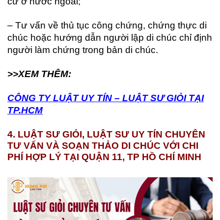
cư ở nước ngoài;
– Tư vấn về thủ tục công chứng, chứng thực di
chúc hoặc hướng dẫn người lập di chúc chỉ định
người làm chứng trong bản di chúc.
>>XEM THÊM:
CÔNG TY LUẬT UY TÍN – LUẬT SƯ GIỎI TẠI
TP.HCM
4. LUẬT SƯ GIỎI, LUẬT SƯ UY TÍN CHUYÊN
TƯ VẤN VÀ SOẠN THẢO DI CHÚC VỚI CHI
PHÍ HỢP LÝ TẠI QUẬN 11, TP HỒ CHÍ MINH