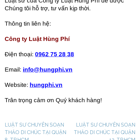
Luật sư của Công ty Luật Hùng Phí để được
Chúng tôi hỗ trợ, tư vấn kịp thời.
Thông tin liên hệ:
Công ty Luật Hùng Phí
Điện thoại:
0962 75 28 38
Email:
info@hungphi.vn
Website:
hungphi.vn
Trân trọng cảm ơn Quý khách hàng!
Điều
LUẬT SƯ CHUYÊN SOẠN
LUẬT SƯ CHUYÊN SOẠN
hướng
THẢO DI CHÚC TẠI QUẬN
THẢO DI CHÚC TẠI QUẬN
bài
8, TP.HCM
12, TP.HCM