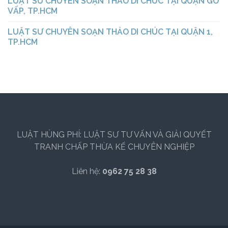
LUẬT SƯ CHUYÊN SOẠN THẢO DI CHÚC TẠI QUẬN GÒ
VẤP, TP.HCM
LUẬT SƯ CHUYÊN SOẠN THẢO DI CHÚC TẠI QUẬN 1,
TP.HCM
LUẬT HÙNG PHÍ: LUẬT SƯ TƯ VẤN VÀ GIẢI QUYẾT
TRANH CHẤP THỪA KẾ CHUYÊN NGHIỆP
Liên hệ:
0962 75 28 38