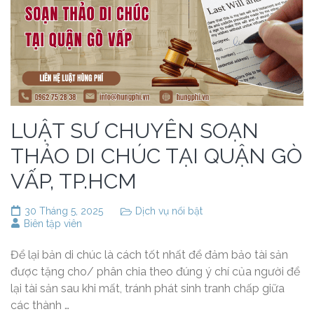
LUẬT SƯ CHUYÊN SOẠN
THẢO DI CHÚC TẠI QUẬN GÒ
VẤP, TP.HCM
30 Tháng 5, 2025
Dịch vụ nổi bật
Biên tập viên
Để lại bản di chúc là cách tốt nhất để đảm bảo tài sản
được tặng cho/ phân chia theo đúng ý chí của người để
lại tài sản sau khi mất, tránh phát sinh tranh chấp giữa
các thành …