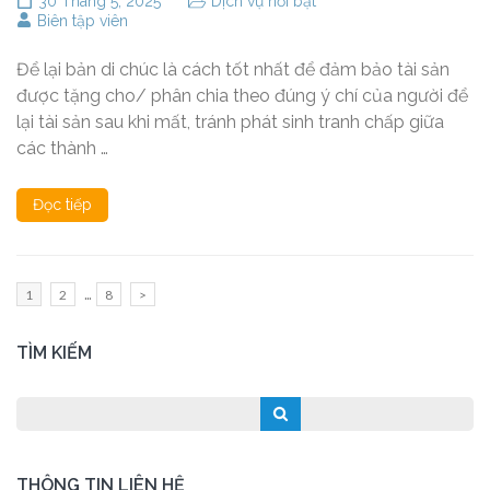
30 Tháng 5, 2025
Dịch vụ nổi bật
Biên tập viên
Để lại bản di chúc là cách tốt nhất để đảm bảo tài sản
được tặng cho/ phân chia theo đúng ý chí của người để
lại tài sản sau khi mất, tránh phát sinh tranh chấp giữa
các thành …
Đọc tiếp
Phân
…
Trang
Trang
Trang
1
2
8
>
trang
bài
TÌM KIẾM
viết
THÔNG TIN LIÊN HỆ