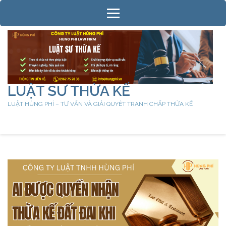
Bỏ
qua
và
tới
nội
dung
(ấn
LUẬT SƯ THỪA KẾ
Enter)
LUẬT HÙNG PHÍ – TƯ VẤN VÀ GIẢI QUYÊT TRANH CHẤP THỪA KẾ